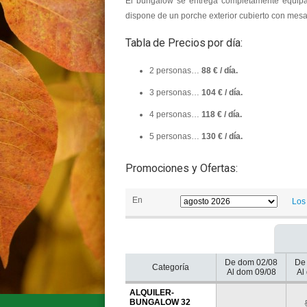
El bungalow se entrega completamente equipa
dispone de un porche exterior cubierto con mesa 
Tabla de Precios por día:
2 personas…
88 € / día.
3 personas…
104 € / día.
4 personas…
118 € / día.
5 personas…
130 € / día.
Promociones y Ofertas:
En
Los 
De dom 02/08
De
Categoría
Al dom 09/08
Al
ALQUILER-
BUNGALOW 32