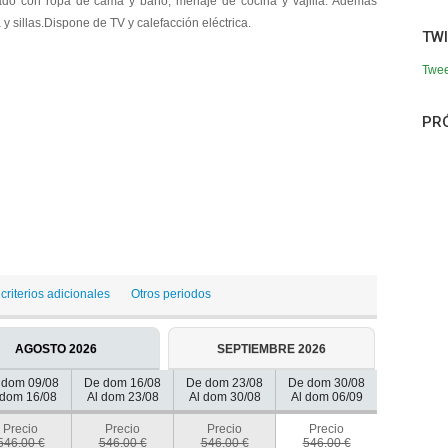
do con ropa de cama y baño, menaje de cocina y vajilla. Además
y sillas.Dispone de TV y calefacción eléctrica.
TWI
Twee
PR
criterios adicionales
Otros periodos
AGOSTO 2026
SEPTIEMBRE 2026
 dom 09/08
De dom 16/08
De dom 23/08
De dom 30/08
 dom 16/08
Al dom 23/08
Al dom 30/08
Al dom 06/09
Precio
Precio
Precio
Precio
546.00 €
546.00 €
546.00 €
546.00 €