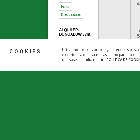
4
Fotos
Descripción
ALQUILER-
BUNGALOW 37m.
5
Fotos
Utilizamos cookies propias y de terceros para 
COOKIES
experiencia del usuario, así como para obtener
utilizadas consulta nuestra
POLÍTICA DE COOKI
2
CAMPING LIBRE
* IVA (10%) ya incluido en el precio.
** El coche está incluido en el precio del bungal
*** Los niños de dos años o menos no computan a 
***** Consulte los descuentos y promociones de
****** Precios especiales para grupos, colegios, 