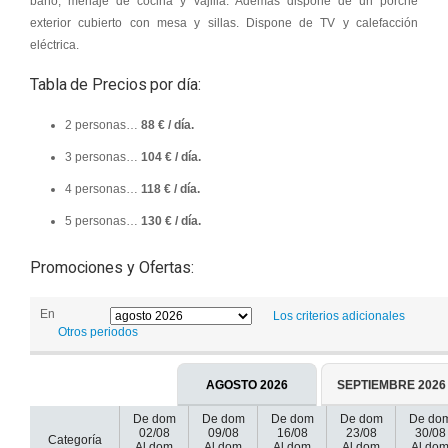
baño, menaje de cocina y vajilla. Además dispone de un porche
exterior cubierto con mesa y sillas. Dispone de TV y calefacción
eléctrica.
Tabla de Precios por día:
2 personas…
88 € / día.
3 personas…
104 € / día.
4 personas…
118 € / día.
5 personas…
130 € / día.
Promociones y Ofertas:
En
Los criterios adicionales
Otros periodos
AGOSTO 2026
SEPTIEMBRE 2026
De dom
De dom
De dom
De dom
De do
02/08
09/08
16/08
23/08
30/08
Categoría
Al dom
Al dom
Al dom
Al dom
Al do