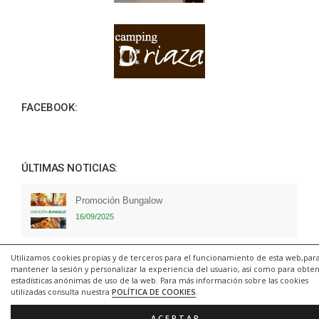
FACEBOOK:
ÚLTIMAS NOTICIAS:
Promoción Bungalow
16/09/2025
Promoción Acampadas
Utilizamos cookies propias y de terceros para el funcionamiento de esta web,par
mantener la sesión y personalizar la experiencia del usuario, así como para obte
16/09/2025
estadísticas anónimas de uso de la web. Para más información sobre las cookies
utilizadas consulta nuestra
POLÍTICA DE COOKIES
.
¡Apertura del Restaurante del Camping Pico de la
ACEPTAR