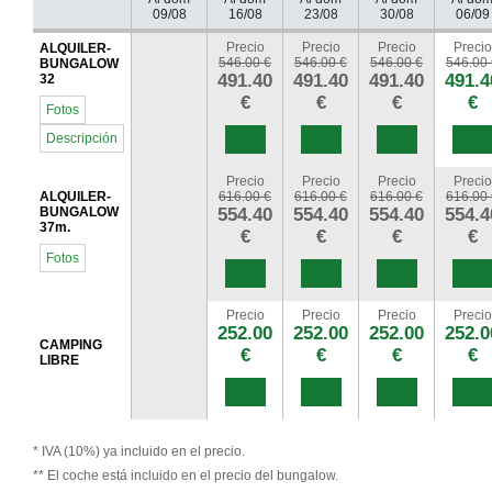
09/08
16/08
23/08
30/08
06/09
Precio
Precio
Precio
Precio
ALQUILER-
546.00 €
546.00 €
546.00 €
546.00 
BUNGALOW
491.40
491.40
491.40
491.4
32
€
€
€
€
Fotos
Descripción
Precio
Precio
Precio
Precio
ALQUILER-
616.00 €
616.00 €
616.00 €
616.00 
BUNGALOW
554.40
554.40
554.40
554.4
37m.
€
€
€
€
Fotos
Precio
Precio
Precio
Precio
252.00
252.00
252.00
252.0
CAMPING
€
€
€
€
LIBRE
* IVA (10%) ya incluido en el precio.
** El coche está incluido en el precio del bungalow.