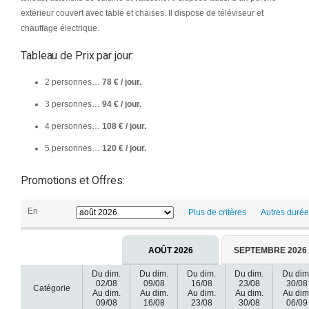
extérieur couvert avec table et chaises. Il dispose de téléviseur et
chauffage électrique.
Tableau de Prix par jour:
2 personnes…
78 € / jour.
3 personnes…
94 € / jour.
4 personnes…
108 € / jour.
5 personnes…
120 € / jour.
Promotions et Offres:
En
Plus de critères
Autres duré
AOÛT 2026
SEPTEMBRE 2026
Du dim.
Du dim.
Du dim.
Du dim.
Du dim
02/08
09/08
16/08
23/08
30/08
Catégorie
Au dim.
Au dim.
Au dim.
Au dim.
Au dim
09/08
16/08
23/08
30/08
06/09