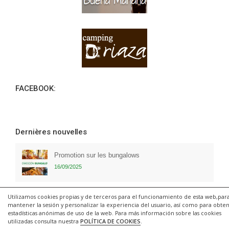
FACEBOOK:
Dernières nouvelles
Promotion sur les bungalows
16/09/2025
Promotion pour le camping
Utilizamos cookies propias y de terceros para el funcionamiento de esta web,par
mantener la sesión y personalizar la experiencia del usuario, así como para obte
16/09/2025
estadísticas anónimas de uso de la web. Para más información sobre las cookies
utilizadas consulta nuestra
POLÍTICA DE COOKIES
.