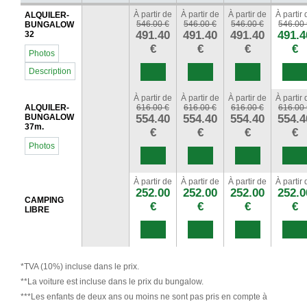
À partir de
À partir de
À partir de
À partir 
ALQUILER-
546.00 €
546.00 €
546.00 €
546.00 
BUNGALOW
491.40
491.40
491.40
491.4
32
€
€
€
€
Photos
Description
À partir de
À partir de
À partir de
À partir 
ALQUILER-
616.00 €
616.00 €
616.00 €
616.00 
BUNGALOW
554.40
554.40
554.40
554.4
37m.
€
€
€
€
Photos
À partir de
À partir de
À partir de
À partir 
252.00
252.00
252.00
252.0
CAMPING
€
€
€
€
LIBRE
*TVA (10%) incluse dans le prix.
**La voiture est incluse dans le prix du bungalow.
***Les enfants de deux ans ou moins ne sont pas pris en compte à