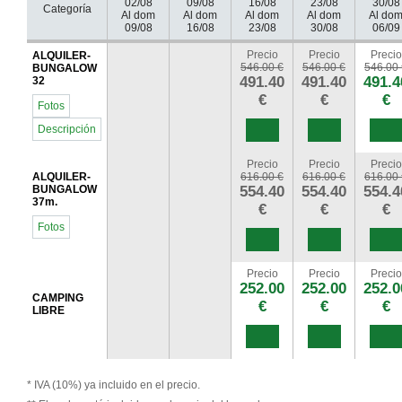
02/08
09/08
16/08
23/08
30/08
Categoría
Al dom
Al dom
Al dom
Al dom
Al do
09/08
16/08
23/08
30/08
06/09
Precio
Precio
Precio
ALQUILER-
546.00 €
546.00 €
546.00 
BUNGALOW
491.40
491.40
491.4
32
€
€
€
Fotos
Descripción
Precio
Precio
Precio
ALQUILER-
616.00 €
616.00 €
616.00 
BUNGALOW
554.40
554.40
554.4
37m.
€
€
€
Fotos
Precio
Precio
Precio
252.00
252.00
252.0
CAMPING
€
€
€
LIBRE
* IVA (10%) ya incluido en el precio.